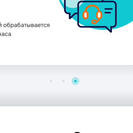
(landi
сопро
разны
ся