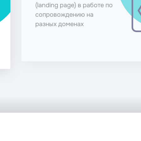
ng page) в работе по
вождению на
х доменах