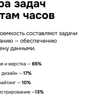
ра задач
атам часов
оемкость составляют задачи
анию — обеспечению
ену данными.
е и верстка —
65%
 дизайн —
17%
райтинг —
10%
истрирование —
13%