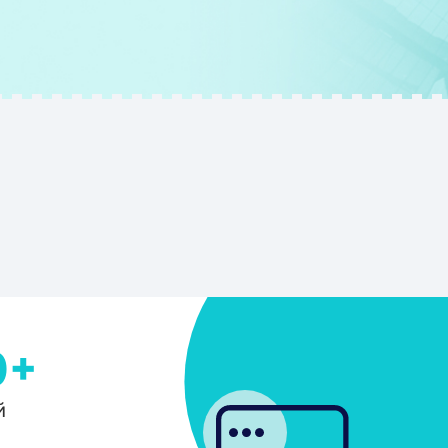
БО
прода