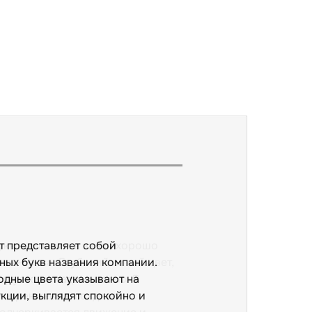
укв компании в знаке хорошо
чек-бокса. Глубокий синий цвет,
ируется с надежностью. В
ым оранжевым создается