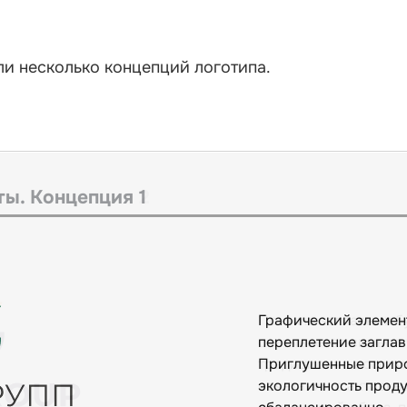
и несколько концепций логотипа.
ы. Концепция 2
Помимо заглавных б
считывается символ 
традиционно ассоци
сочетании с активн