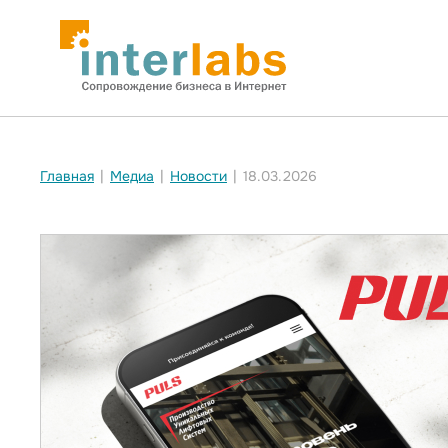
кейсе нашего портфолио.. Новости InterLabs" />
кейсе нашего пор
Главная
|
Медиа
|
Новости
|
18.03.2026