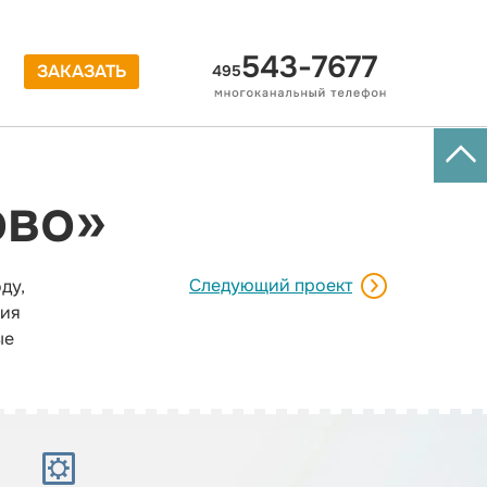
543-7677
ЗАКАЗАТЬ
495
ово»
Следующий проект
ду,
ния
ые